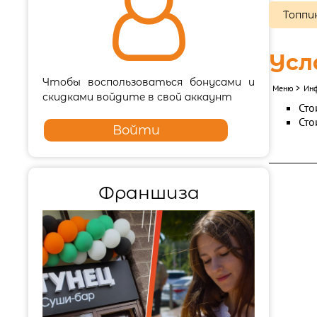

Топпи
Усл
Чтобы воспользоваться бонусами и
Меню
>
Ин
скидками войдите в свой аккаунт
Сто
Сто
Войти
Франшиза