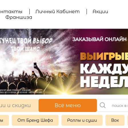
онтакты
Личный Кабинет
Акции
Франшиза
ии и скидки
Всё меню
ры
От Бренд Шефа
Роллы и суши
Вок