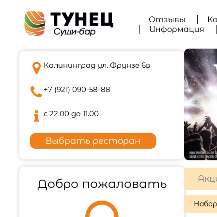
Отзывы
К
Информация

Калининград ул. Фрунзе 6в

+7 (921) 090-58-88

с 22.00 до 11.00
Выбрать ресторан
Акц
Добро пожаловать
Набо