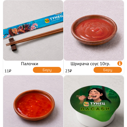
ХОЛОДНЫЕ НАБОРЫ
ОТ БРЕНД ШЕФА
МИКС НАБОРЫ
РОЛЛЫ И СУШИ

СУШИ
РОЛЛЫ БЕЗ РИСА
ВОК
ЗАПЕЧЕННЫЕ РОЛЛЫ
ХОЛОДНЫЕ РОЛЛЫ
Палочки
Шрирача соус 10гр.

ПИЦЦА
Беру
Беру
11₽
23₽
САЛАТЫ И ГОРЯЧЕЕ
НАПИТКИ
ТОППИНГИ