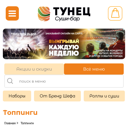

Калининград ул. Фрунзе
6в
+7 (921) 090-58-88
с 22.00 до 11.00
Акции и скидки
Всё меню
Другой ресторан
Личный кабинет
Франшиза
Наборы
От Бренд Шефа
Роллы и суши
Топпинги
НАБОРЫ

Главная
>
Топпинги
ГОРЯЧИЕ НАБОРЫ