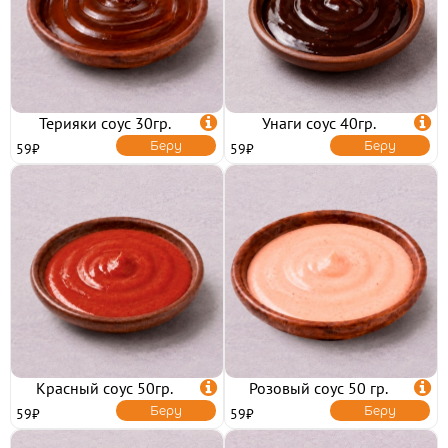
ФРАНШИЗА
КЭШБЭК
ПОЛИТИКА
КОНФИДЕНЦИАЛЬНОСТИ
ПОЛЬЗОВАТЕЛЬСКОЕ
СОГЛАШЕНИЕ
ПУБЛИЧНАЯ ОФЕРТА
Терияки соус 30гр.

Унаги соус 40гр.

Беру
Беру
59₽
59₽
Красный соус 50гр.

Розовый соус 50 гр.

Беру
Беру
59₽
59₽