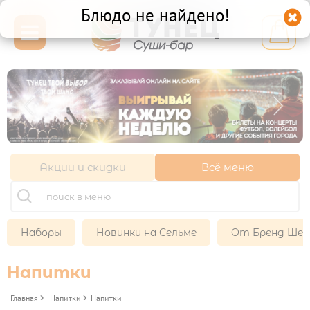
Блюдо не найдено!


Калининград ул.
Генерала Челнокова 39
+7 (921) 710-71-51
+7 (4012) 52-71-51
+7 (921) 107-39-05
Акции и скидки
Всё меню
11:00-22:00
Другой ресторан
Наборы
Новинки на Сельме
От Бренд Ше
Личный кабинет
Напитки
Франшиза
Главная
>
Напитки
>
Напитки