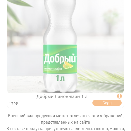
АКЦИИ
ИНФОРМАЦИЯ

УСЛОВИЯ ДОСТАВКИ
ОПЛАТА
ФРАНШИЗА
КЭШБЭК
ПОЛИТИКА
КОНФИДЕНЦИАЛЬНОСТИ
ПОЛЬЗОВАТЕЛЬСКОЕ
СОГЛАШЕНИЕ
ПУБЛИЧНАЯ ОФЕРТА
Добрый Лимон-лайм 1 л

Беру
139₽
Внешний вид продукции может отличаться от изображений,
представленных на сайте
В составе продукта присутствуют аллергены: глютен, молоко,