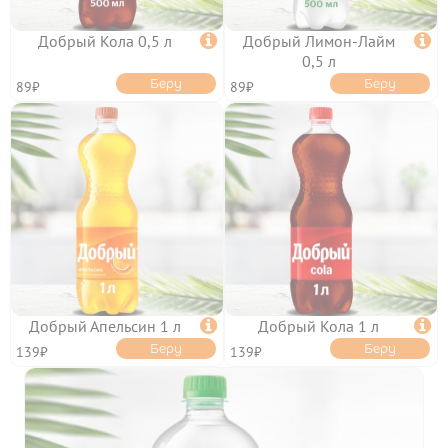
Добрый Кола 0,5 л

Добрый Лимон-Лайм

0,5 л
НАПИТКИ
Беру
Беру
89₽
89₽
ТОППИНГИ
ОТЗЫВЫ
КОНТАКТЫ
Добрый Апельсин 1 л

Добрый Кола 1 л

Беру
Беру
139₽
139₽
ЛИЧНЫЙ КАБИНЕТ