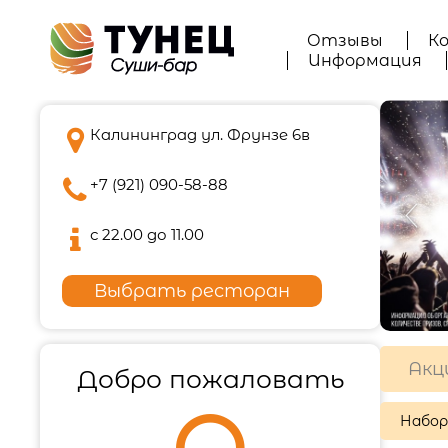
Отзывы
К
Информация

Калининград ул. Фрунзе 6в

+7 (921) 090-58-88

с 22.00 до 11.00
Выбрать ресторан
Акц
Добро пожаловать
Набо