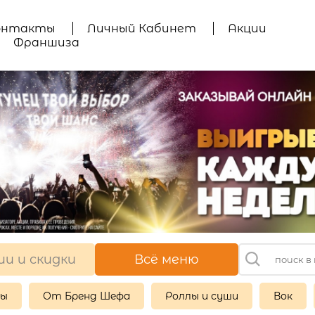
онтакты
Личный Кабинет
Акции
Франшиза
ии и скидки
Всё меню
ры
От Бренд Шефа
Роллы и суши
Вок