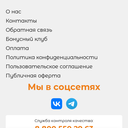
НАБОРЫ

О нас
ГОРЯЧИЕ НАБОРЫ
Контакты
ХОЛОДНЫЕ НАБОРЫ
НОВИНКИ НА СЕЛЬМЕ
МИКС НАБОРЫ
Обратная связь
Бонусный клуб
ОТ БРЕНД ШЕФА
Оплата
Политика конфиденциальности
РОЛЛЫ И СУШИ
Пользовательское соглашение

Публичная оферта
СУШИ
РОЛЛЫ БЕЗ РИСА
ВОК
Мы в соцсетях
ЗАПЕЧЕННЫЕ РОЛЛЫ
ХОЛОДНЫЕ РОЛЛЫ
САЛАТЫ И ГОРЯЧЕЕ
Служба контроля качества:
ОНИГИРИ