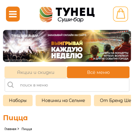

Калининград ул.
Генерала Челнокова 39
+7 (921) 710-71-51
+7 (4012) 52-71-51
+7 (921) 107-39-05
Акции и скидки
Всё меню
11:00-22:00
Другой ресторан
Наборы
Новинки на Сельме
От Бренд Ше
Личный кабинет
Пицца
Франшиза
Главная
>
Пицца