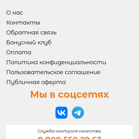
НАБОРЫ

О нас
ГОРЯЧИЕ НАБОРЫ
Контакты
ХОЛОДНЫЕ НАБОРЫ
НОВИНКИ НА СЕЛЬМЕ
МИКС НАБОРЫ
Обратная связь
Бонусный клуб
ОТ БРЕНД ШЕФА
Оплата
Политика конфиденциальности
РОЛЛЫ И СУШИ
Пользовательское соглашение

Публичная оферта
СУШИ
РОЛЛЫ БЕЗ РИСА
ВОК
Мы в соцсетях
ЗАПЕЧЕННЫЕ РОЛЛЫ
ХОЛОДНЫЕ РОЛЛЫ
САЛАТЫ И ГОРЯЧЕЕ
Служба контроля качества:
ОНИГИРИ