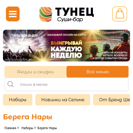

Калининград ул.
Генерала Челнокова 39
+7 (921) 710-71-51
+7 (4012) 52-71-51
+7 (921) 107-39-05
Акции и скидки
Всё меню
11:00-22:00
Другой ресторан
Наборы
Новинки на Сельме
От Бренд Ше
Личный кабинет
Берега Нары
Франшиза
Главная
>
Наборы
>
Берега Нары