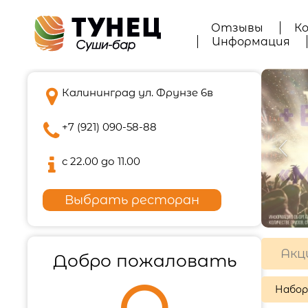
Отзывы
К
Информация

Калининград ул. Фрунзе 6в

+7 (921) 090-58-88

с 22.00 до 11.00
Выбрать ресторан
Акц
Добро пожаловать
Набо