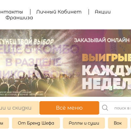
онтакты
Личный Кабинет
Акции
Франшиза
ии и скидки
Всё меню
ры
От Бренд Шефа
Роллы и суши
Вок