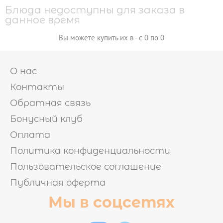
ХОЛОДНЫЕ НАБОРЫ
ОТ БРЕНД ШЕФА
Блюда недоступны для заказа в
МИКС НАБОРЫ
данное время
Вы можете купить их в - с 0 по 0
РОЛЛЫ И СУШИ

СУШИ
О нас
РОЛЛЫ БЕЗ РИСА
ВОК
ЗАПЕЧЕННЫЕ РОЛЛЫ
Контакты
ХОЛОДНЫЕ РОЛЛЫ
Обратная связь
ПИЦЦА
Бонусный клуб
Оплата
САЛАТЫ И ГОРЯЧЕЕ
Политика конфиденциальности
Пользовательское соглашение
Публичная оферта
НАПИТКИ
Мы в соцсетях
ТОППИНГИ