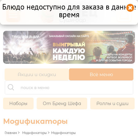
Блюдо недоступно для заказа в данное

время

Калининград ул. Фрунзе
6в
+7 (921) 090-58-88
с 22.00 до 11.00
Акции и скидки
Всё меню
Другой ресторан
Личный кабинет
Франшиза
Наборы
От Бренд Шефа
Роллы и суши
Модификаторы
НАБОРЫ

Главная
>
Модификаторы
>
Модификаторы
ГОРЯЧИЕ НАБОРЫ