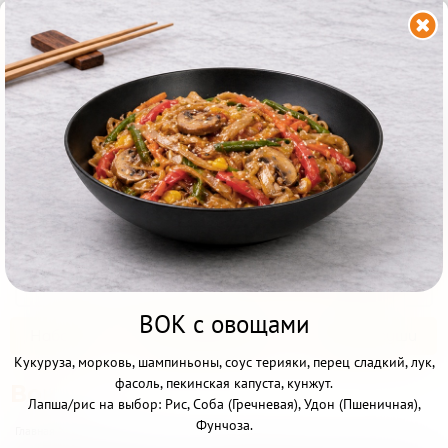


Калининград ул. Фрунзе
6в
+7 (921) 090-58-88
с 22.00 до 11.00
Акции и скидки
Всё меню
Другой ресторан
Личный кабинет
ВОК с овощами
Франшиза
Наборы
От Бренд Шефа
Роллы и суши
Кукуруза, морковь, шампиньоны, соус терияки, перец сладкий, лук,
фасоль, пекинская капуста, кунжут.
Вок
НАБОРЫ

Лапша/рис на выбор: Рис, Соба (Гречневая), Удон (Пшеничная),
Фунчоза.
Главная
>
Вок
>
Вок
ГОРЯЧИЕ НАБОРЫ