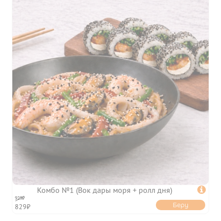
ФРАНШИЗА
КЭШБЭК
ПОЛИТИКА
КОНФИДЕНЦИАЛЬНОСТИ
ПОЛЬЗОВАТЕЛЬСКОЕ
СОГЛАШЕНИЕ
ПУБЛИЧНАЯ ОФЕРТА
Комбо №1 (Вок дары моря + ролл дня)

929₽
Беру
829₽