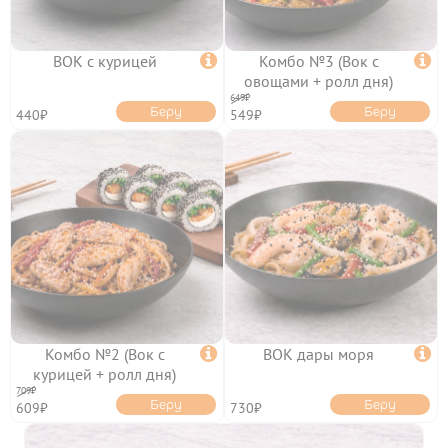
ВОК с курицей

Комбо №3 (Вок с

овощами + ролл дня)
ОТЗЫВЫ
649₽
Беру
Беру
440₽
549₽
КОНТАКТЫ
ЛИЧНЫЙ КАБИНЕТ
АКЦИИ
Комбо №2 (Вок с

ВОК дары моря

курицей + ролл дня)
ИНФОРМАЦИЯ

709₽
Беру
Беру
609₽
730₽
УСЛОВИЯ ДОСТАВКИ
ОПЛАТА