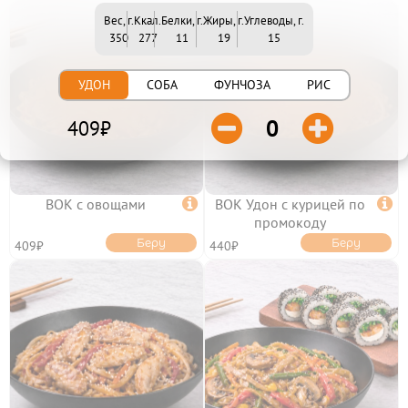
ХОЛОДНЫЕ НАБОРЫ
ОТ БРЕНД ШЕФА
Вес, г.
Ккал.
Белки, г.
Жиры, г.
Углеводы, г.
МИКС НАБОРЫ
350
277
11
19
15
РОЛЛЫ И СУШИ
УДОН
СОБА
ФУНЧОЗА

РИС
СУШИ


0
409₽
РОЛЛЫ БЕЗ РИСА
ВОК
ЗАПЕЧЕННЫЕ РОЛЛЫ
ХОЛОДНЫЕ РОЛЛЫ
ВОК с овощами

ВОК Удон с курицей по

ПИЦЦА
промокоду
Беру
Беру
409₽
440₽
САЛАТЫ И ГОРЯЧЕЕ
НАПИТКИ
ТОППИНГИ